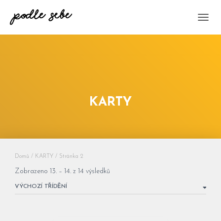
PŘEPN
KARTY
Domů
/
KARTY
/ Stránka 2
Zobrazeno 13. – 14. z 14 výsledků