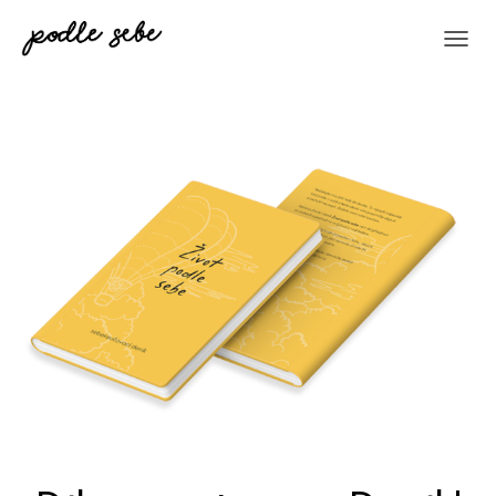
P
Ř
E
P
N
O
U
T
N
A
V
I
G
A
C
I