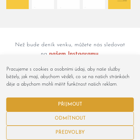
Než bude deník venku, můžete nás sledovat
na
našem Instagramu
.
Pracujeme s cookies a osobními údaji, aby naše služby
běžely, jak mají, abychom věděli, co se na našich stránkách
děje a abychom mohli měřit funkčnost našich reklam.
PŘIJMOUT
ODMÍTNOUT
Obchodní podmínky
Osobní údaje
Zásady cookies
PŘEDVOLBY
Obchůdky
objednavky@podlesebe.cz