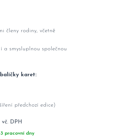
mi členy rodiny, včetně
í a smysluplnou společnou
alíčky karet:
šíření předchozí edice)
č
vč. DPH
-3 pracovní dny