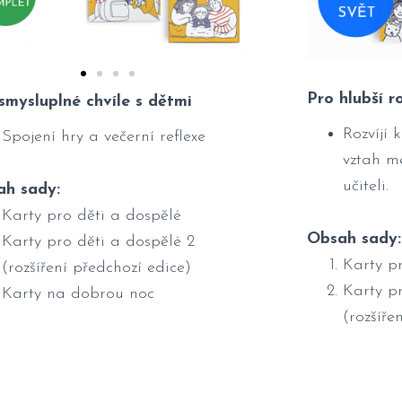
Pro
hlubší 
smysluplné chvíle s dětmi
Rozvíjí 
Spojení hry a večerní reflexe
vztah m
učiteli.
ah sady:
Karty pro děti a dospělé
Obsah sady:
Karty pro děti a dospělé 2
Karty p
(rozšíření předchozí edice)
Karty p
Karty na dobrou noc
(rozšíře