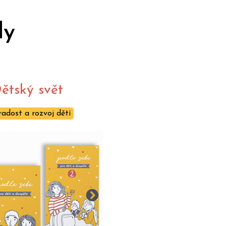
dy
ětský svět
radost a rozvoj dětí