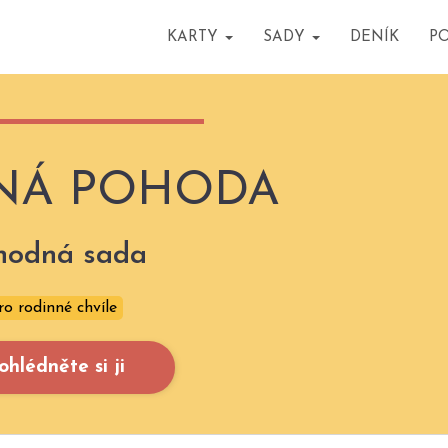
KARTY
SADY
DENÍK
P
NÁ POHODA
hodná sada
ro rodinné chvíle
ohlédněte si ji