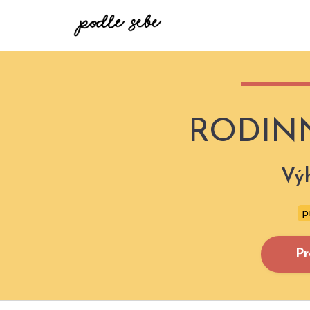
RODIN
Vý
p
Pr