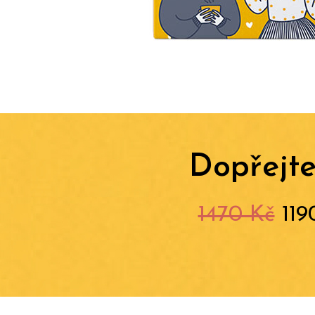
Dopřejte
1470 Kč
119