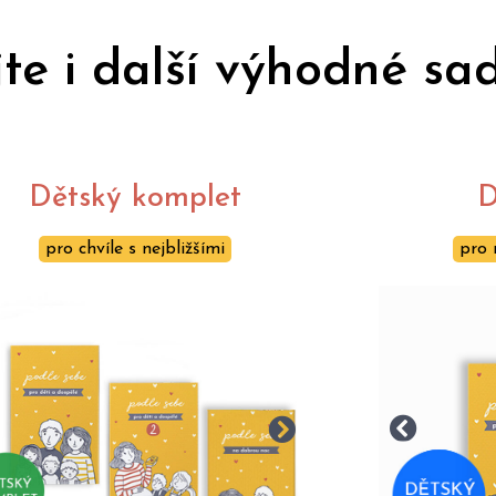
te i další výhodné sa
Dětský komplet
D
pro chvíle s nejbližšími
pro 