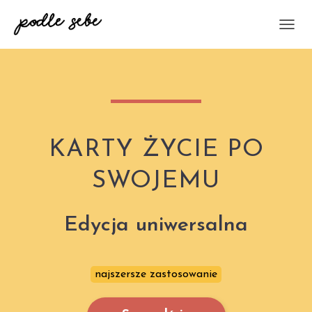
P
Ř
E
P
N
O
U
T
N
KARTY ŻYCIE PO
A
V
SWOJEMU
I
G
A
Edycja uniwersalna
C
I
najszersze zastosowanie