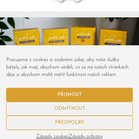
Pracujeme s cookies a osobními údaji, aby naše služby
běžely, jak mají, abychom věděli, co se na našich stránkách
děje a abychom mohli měřit funkčnost našich reklam.
PŘIJMOUT
ODMÍTNOUT
Obchodní podmínky
Osobní údaje
Zásady cookies
PŘEDVOLBY
Obchůdky
objednavky@podlesebe.cz
Zásady cookies
Zásady ochrany