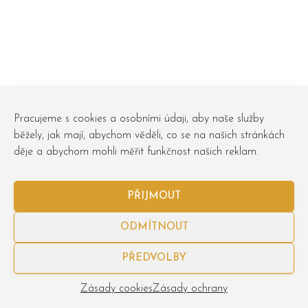
Pracujeme s cookies a osobními údaji, aby naše služby
běžely, jak mají, abychom věděli, co se na našich stránkách
děje a abychom mohli měřit funkčnost našich reklam.
PŘIJMOUT
ODMÍTNOUT
Obchodní podmínky
Osobní údaje
Zásady cookies
PŘEDVOLBY
Obchůdky
objednavky@podlesebe.cz
Zásady cookies
Zásady ochrany