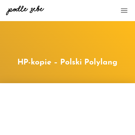
P
Ř
E
P
N
O
U
T
HP-kopie – Polski Polylang
N
A
V
I
G
A
C
I