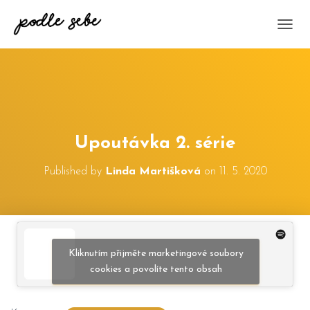
P
Ř
E
P
N
O
U
T
Upoutávka 2. série
N
A
V
Published by
Linda Martišková
on
11. 5. 2020
I
G
A
C
I
Kliknutím přijměte marketingové soubory
cookies a povolíte tento obsah