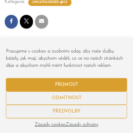
Kategorie:
UNCATEGORIZED @CS
Pracujeme s cookies a osobními údaji, aby naše služby
běžely, jak mají, abychom věděli, co se na našich stránkách
děje a abychom mohli měřit funkčnost našich reklam.
PŘIJMOUT
ODMÍTNOUT
Obchodní podmínky
Osobní údaje
Zásady cookies
PŘEDVOLBY
Obchůdky
objednavky@podlesebe.cz
Zásady cookies
Zásady ochrany