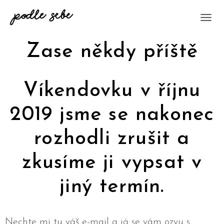
P
Ř
E
Zase někdy příště
P
N
O
U
Víkendovku v říjnu
T
N
2019 jsme se nakonec
A
V
I
rozhodli zrušit a
G
A
zkusíme ji vypsat v
C
I
jiný termín.
Nechte mi tu váš e-mail a já se vám ozvu s