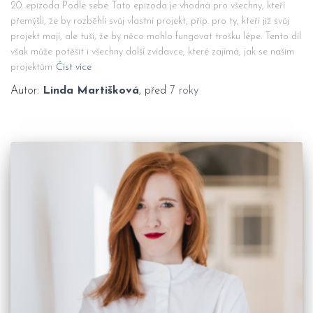
20. epizoda Podle sebe Tato epizoda je vhodná pro všechny, kteří
přemýšlí, že by rozběhli svůj vlastní projekt, příp. pro ty, kteří již svůj
projekt mají, ale tuší, že by něco mohlo fungovat trošku lépe. Tento díl
však může potěšit i všechny další zvídavce, které zajímá, jak se našim
projektům
Číst více
Autor:
Linda Martišková
, před
7 roky