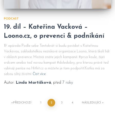
PODCAST
19. díl – Kateřina Vacková –
Loono.cz, o prevenci & podnikání
19. epizoda Podle sebe Tentokrát si budu povídat s Kateřinou
Vackovou, zakladatelkou neziskové organizace Loono, která školí lidi
v oblasti prevence. Možná znáte jejich kampaně: #prsa koule, žiješ
srdcem anebo teď novou kampaň #doledobry, pro kterou právě teď
vybírají peníze na Hithit.cz a můžete je tam podpořit.Katka má za
sebou silný životní
Číst více
Autor:
Linda Martišková
, před
7 roky
PŘEDCHOZÍ
1
2
3
4
NÁSLEDUJÍCÍ