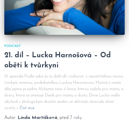
PODCAST
21. díl – Lucka Harnošová – Od
oběti k tvůrkyni
21. epizoda Podle sebe Je tu další díl, rozhovor, s neuvěřitelnou ženou,
tvůrkyní, mámou, podnikatelkou Luckou Harnošovou. Možná ji znáte
díky jejímu projektu Alchymie ženy či knize, kterou vydala pro mámy a
dcery, která se jmenuje Deník pro mámy a dcery. Dříve Lucka vedla
obchod s ekologickým zbožím anebo se aktivněji věnovala šíření
osvěty v
Číst více
Autor:
Linda Martišková
, před
7 roky