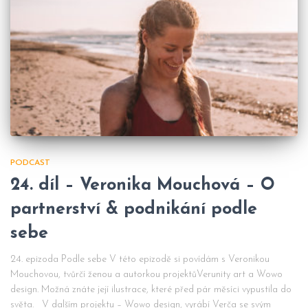
PODCAST
24. díl – Veronika Mouchová – O
partnerství & podnikání podle
sebe
24. epizoda Podle sebe V této epizodě si povídám s Veronikou
Mouchovou, tvůrčí ženou a autorkou projektůVerunity art a Wowo
design. Možná znáte její ilustrace, které před pár měsíci vypustila do
světa. V dalším projektu – Wowo design, vyrábí Verča se svým