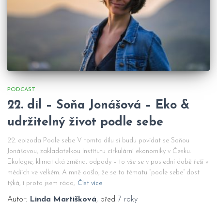
PODCAST
22. díl – Soňa Jonášová – Eko &
udržitelný život podle sebe
22. epizoda Podle sebe V tomto dílu si budu povídat se Soňou
Jonášovou, zakladatelkou Institutu cirkulární ekonomiky v Česku.
Ekologie, klimatická změna, odpady – to vše se v poslední době řeší v
médiích ve velkém. A mně došlo, že se to tématu “podle sebe” dost
týká, i proto jsem ráda,
Číst více
Autor:
Linda Martišková
, před
7 roky