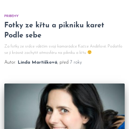
PRIBEHY
Fotky ze křtu a pikniku karet
Podle sebe
Za fotky ze srdce vděčím svojí kamarádce Kačce Andělové. Podařilo
se jí krásně zachytit atmosféru na pikniku a křtu
Autor:
Linda Martišková
, před
7 roky