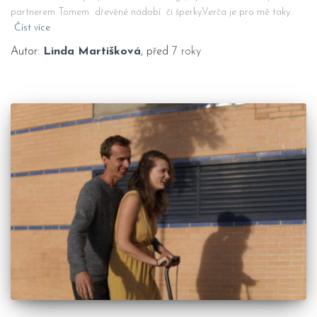
partnerem Tomem dřevěné nádobí či šperky.Verča je pro mě taky
Číst více
Autor:
Linda Martišková
, před
7 roky