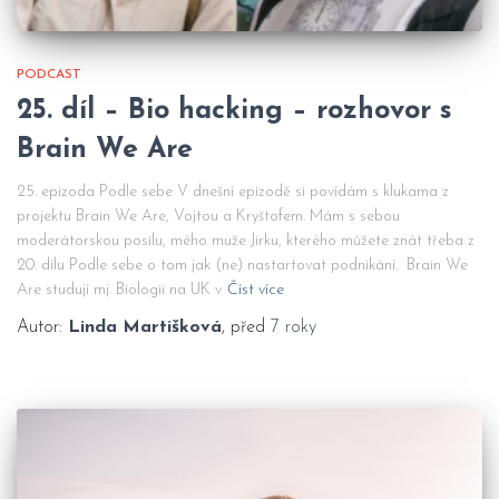
PODCAST
25. díl – Bio hacking – rozhovor s
Brain We Are
25. epizoda Podle sebe V dnešní epizodě si povídám s klukama z
projektu Brain We Are, Vojtou a Kryštofem. Mám s sebou
moderátorskou posilu, mého muže Jirku, kterého můžete znát třeba z
20. dílu Podle sebe o tom jak (ne) nastartovat podnikání. Brain We
Are studují mj. Biologii na UK v
Číst více
Autor:
Linda Martišková
, před
7 roky