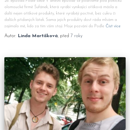
26. epizoda Podle sebe V dnešní epizodě se podíváme pod pokličku
olomoucké firmě Šufánek, která vyrábí vynikající oříšková másla a
další nejen oříškové produkty, které vyrábějí poctivě, bez cukru či
dalších přidaných látek. Sama jejich produkty dost ráda mlsám a
zajímalo mě, kdo za tím vším stojí. Moje pozvání do Podle
Číst více
Autor:
Linda Martišková
, před
7 roky