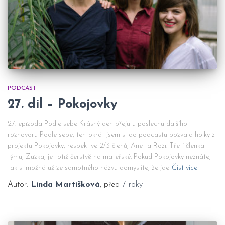
PODCAST
27. díl – Pokojovky
27. epizoda Podle sebe Krásný den přeju u poslechu dalšího
rozhovoru Podle sebe, tentokrát jsem si do podcastu pozvala holky z
projektu Pokojovky, respektive 2/3 členů, Anet a Rozi. Třetí členka
týmu, Zuzka, je totiž čerstvě na mateřské. Pokud Pokojovky neznáte,
tak si možná už ze samotného názvu domyslíte, že jde
Číst více
Autor:
Linda Martišková
, před
7 roky