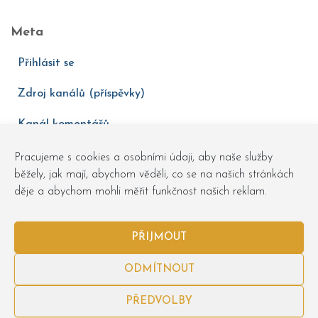
Meta
Přihlásit se
Zdroj kanálů (příspěvky)
Kanál komentářů
Česká lokalizace
Pracujeme s cookies a osobními údaji, aby naše služby
běžely, jak mají, abychom věděli, co se na našich stránkách
děje a abychom mohli měřit funkčnost našich reklam.
PŘIJMOUT
ODMÍTNOUT
Obchodní podmínky
Osobní údaje
Zásady cookies
PŘEDVOLBY
Obchůdky
objednavky@podlesebe.cz