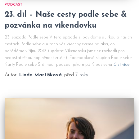
PODCAST
23. díl – Naše cesty podle sebe &
pozvánka na víkendovku
23. epizoda Podle sebe V této epizodě si povídáme s Jirkou o našich
cestách Podle sebe a u toho vás všechny zveme na akci, co
pořádáme v říjnu 2019. (update: Víkendovku jsme se rozhodli pro
nedostatečnou naplněnost zrušit.) Facebooková skupina Podle sebe
Karty Podle sebe Stáhnout podcast jako mp3 K poslechu
Číst více
Autor:
Linda Martišková
, před
7 roky